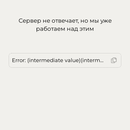
Сервер не отвечает, но мы уже
работаем над этим
Error: (intermediate value)(intermediate value)(intermediate value).replaceAll is not a function