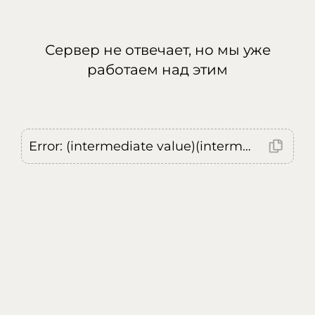
Сервер не отвечает, но мы уже
работаем над этим
Error: (intermediate value)(intermediate value)(intermediate value).replaceAll is not a function