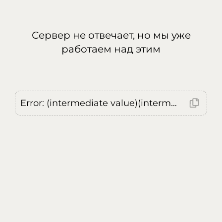
Сервер не отвечает, но мы уже
работаем над этим
Error: (intermediate value)(intermediate value)(intermediate value).replaceAll is not a function