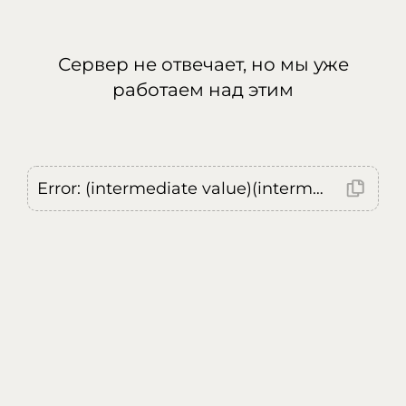
Сервер не отвечает, но мы уже
работаем над этим
Error: (intermediate value)(intermediate value)(intermediate value).replaceAll is not a function