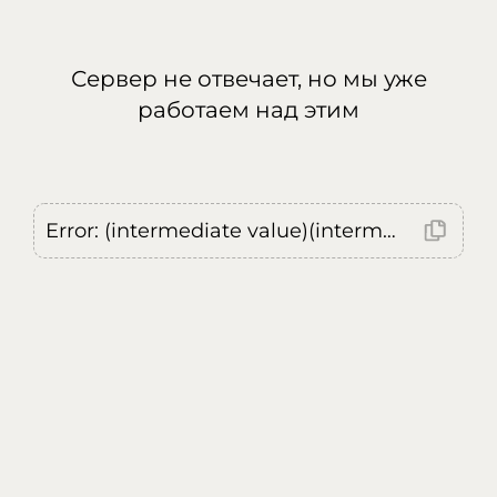
Сервер не отвечает, но мы уже
работаем над этим
Error: (intermediate value)(intermediate value)(intermediate value).replaceAll is not a function